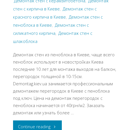
Демонтаж стен с керамзитобетона
,
Демонтаж
стен с кирпича в Киеве
,
Демонтаж стен с
красного кирпича в Киеве
,
Демонтаж стен с
пеноблока в Киеве
,
Демонтаж стен с
силикатного кирпича
,
Демонтаж стен с
шлакоблока
Демонтаж стен из пеноблока в Киеве, чаще всего
пеноблок используют в новостройках Киева
последние 10 лет для монтажа выходов на балкон,
перегородок толщиной в 10-15см.
Demontag.kiev.ua занимается профессиональным
демонтажем перегородок в Киеве с пеноблока
под ключ. Цена на демонтаж перегородок с
пеноблока начинается от 40грн/м2. Заказать
демонтаж или узнать более …
"Демонтаж
Continue reading