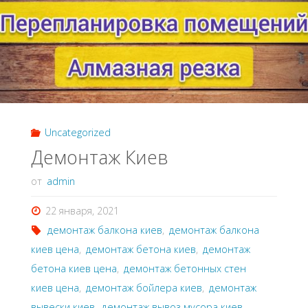
работы
Киев
2021"
Uncategorized
Демонтаж Киев
от
admin
22 января, 2021
демонтаж балкона киев
,
демонтаж балкона
киев цена
,
демонтаж бетона киев
,
демонтаж
бетона киев цена
,
демонтаж бетонных стен
киев цена
,
демонтаж бойлера киев
,
демонтаж
вывески киев
,
демонтаж вывоз мусора киев
,