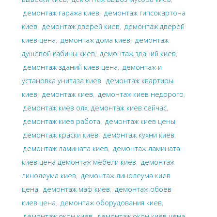
демонтаж гаража киев
,
демонтаж гипсокартона
киев
,
демонтаж дверей киев
,
демонтаж дверей
киев цена
,
демонтаж дома киев
,
демонтаж
душевой кабины киев
,
демонтаж зданий киев
,
демонтаж зданий киев цена
,
демонтаж и
установка унитаза киев
,
демонтаж квартиры
киев
,
демонтаж киев
,
демонтаж киев недорого
,
демонтаж киев олх. демонтаж киев сейчас
,
демонтаж киев работа
,
демонтаж киев цены
,
демонтаж краски киев
,
демонтаж кухни киев
,
демонтаж ламината киев
,
демонтаж ламината
киев цена демонтаж мебели киев
,
демонтаж
линолеума киев
,
демонтаж линолеума киев
цена
,
демонтаж маф киев
,
демонтаж обоев
киев цена
,
демонтаж оборудования киев
,
демонтаж окон киев
,
демонтаж окон киев цена
,