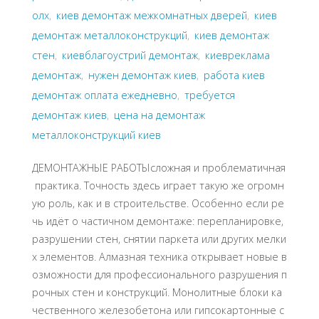
олх
,
киев демонтаж межкомнатных дверей
,
киев
демонтаж металлоконструкций
,
киев демонтаж
стен
,
киевблагоустрий демонтаж
,
киевреклама
демонтаж
,
нужен демонтаж киев
,
работа киев
демонтаж оплата ежедневно
,
требуется
демонтаж киев
,
цена на демонтаж
металлоконструкций киев
ДЕМОНТАЖНЫЕ РАБОТЫсложная и проблематичная
практика. Точность здесь играет такую же огромн
ую роль, как и в строительстве. Особенно если ре
чь идёт о частичном демонтаже: перепланировке,
разрушении стен, снятии паркета или других мелки
х элементов. Алмазная техника открывает новые в
озможности для профессионального разрушения п
рочных стен и конструкций. Монолитные блоки ка
чественного железобетона или гипсокартонные с