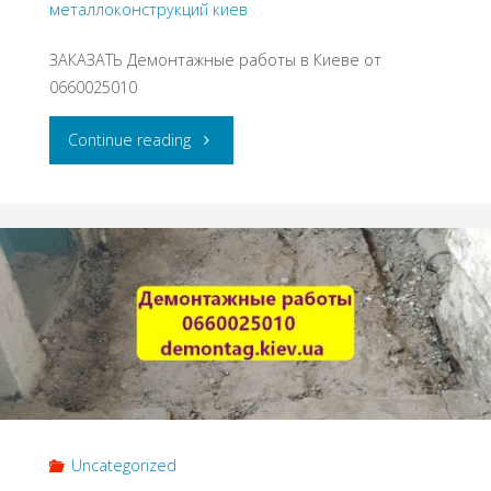
металлоконструкций киев
ЗАКАЗАТЬ Демонтажные работы в Киеве от
0660025010
"Демонтажные
Continue reading
работы
в
Киеве
от
0660025010"
Uncategorized