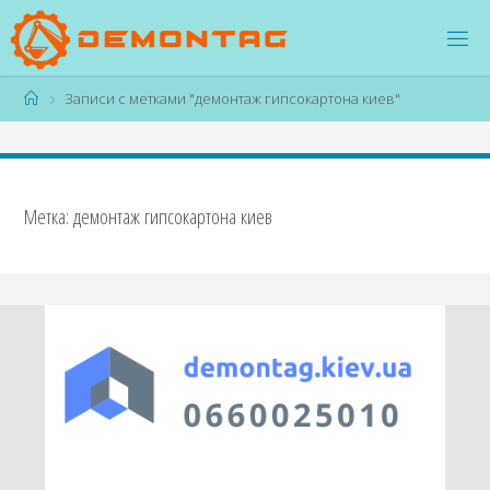
Перейти
к
содержимому
Главная
Записи с метками "демонтаж гипсокартона киев"
Метка:
демонтаж гипсокартона киев