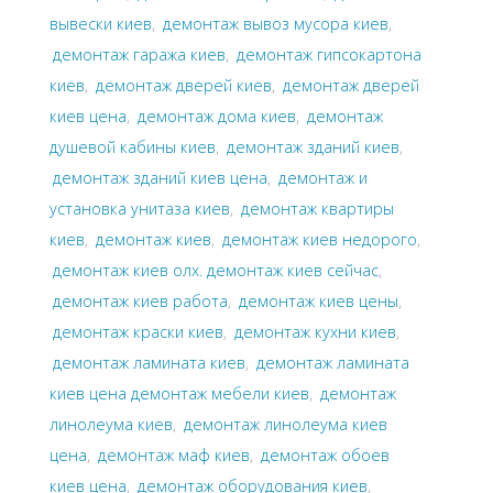
вывески киев
,
демонтаж вывоз мусора киев
,
демонтаж гаража киев
,
демонтаж гипсокартона
киев
,
демонтаж дверей киев
,
демонтаж дверей
киев цена
,
демонтаж дома киев
,
демонтаж
душевой кабины киев
,
демонтаж зданий киев
,
демонтаж зданий киев цена
,
демонтаж и
установка унитаза киев
,
демонтаж квартиры
киев
,
демонтаж киев
,
демонтаж киев недорого
,
демонтаж киев олх. демонтаж киев сейчас
,
демонтаж киев работа
,
демонтаж киев цены
,
демонтаж краски киев
,
демонтаж кухни киев
,
демонтаж ламината киев
,
демонтаж ламината
киев цена демонтаж мебели киев
,
демонтаж
линолеума киев
,
демонтаж линолеума киев
цена
,
демонтаж маф киев
,
демонтаж обоев
киев цена
,
демонтаж оборудования киев
,