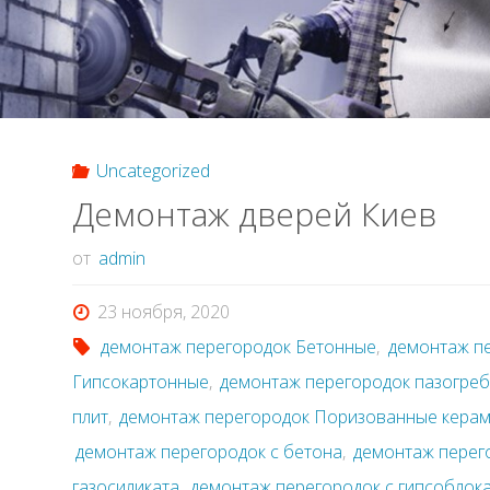
работы
Киев
2021"
Uncategorized
Демонтаж дверей Киев
от
admin
23 ноября, 2020
демонтаж перегородок Бетонные
,
демонтаж п
Гипсокартонные
,
демонтаж перегородок пазогре
плит
,
демонтаж перегородок Поризованные кера
демонтаж перегородок с бетона
,
демонтаж перег
газосиликата
,
демонтаж перегородок с гипсоблок