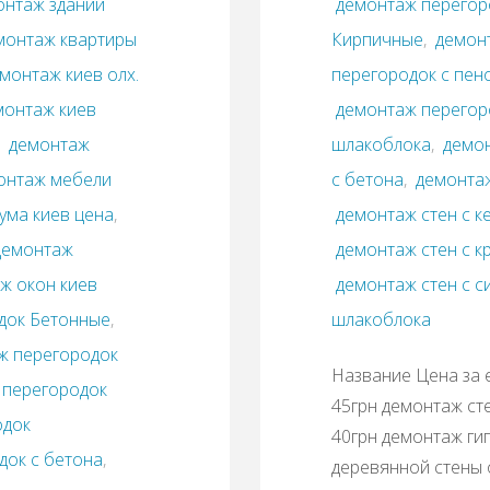
онтаж зданий
демонтаж перегор
монтаж квартиры
Кирпичные
,
демонт
монтаж киев олх.
перегородок с пен
монтаж киев
демонтаж перегоро
,
демонтаж
шлакоблока
,
демон
монтаж мебели
с бетона
,
демонтаж
ума киев цена
,
демонтаж стен с 
демонтаж
демонтаж стен с к
ж окон киев
демонтаж стен с с
док Бетонные
,
шлакоблока
ж перегородок
Название Цена за 
 перегородок
45грн демонтаж ст
одок
40грн демонтаж ги
док с бетона
,
деревянной стены 