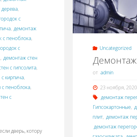
 дерева
,
городок с
рпича
,
демонтаж
к с пеноблока
,
Uncategorized
ородок с
Демонтаж
й
,
демонтаж стен
тен с гипсолита
,
от
admin
 с кирпича
,
 с пеноблока
,
23 ноября, 2020
тен с
демонтаж пере
Гипсокартонные
,
д
плит
,
демонтаж пе
демонтаж перегор
если дверь, котору
газосиликата
,
демо