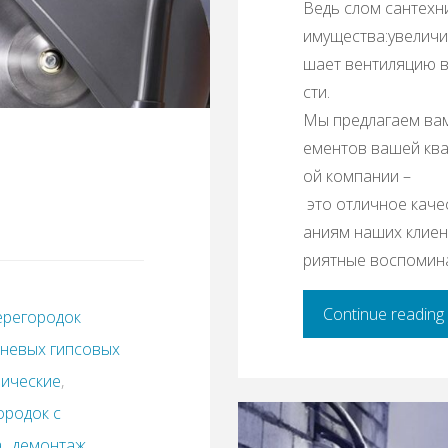
Ведь слом сантехн
имущества:увеличи
шает вентиляцию в
сти.
Мы предлагаем вам
ементов вашей ква
ой компании –
это отличное каче
аниям наших клиент
риятные воспомина
Continue reading
ерегородок
бневых гипсовых
мические
,
ородок с
а
,
демонтаж