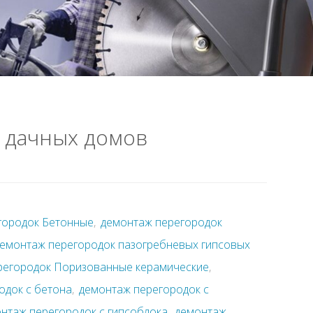
 дачных домов
городок Бетонные
,
демонтаж перегородок
емонтаж перегородок пазогребневых гипсовых
регородок Поризованные керамические
,
одок с бетона
,
демонтаж перегородок с
нтаж перегородок с гипсоблока
,
демонтаж