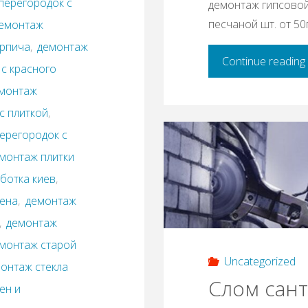
перегородок с
демонтаж гипсовой
песчаной шт. от 5
емонтаж
ирпича
,
демонтаж
Continue reading
с красного
монтаж
с плиткой
,
ерегородок с
монтаж плитки
ботка киев
,
цена
,
демонтаж
,
демонтаж
монтаж старой
Uncategorized
онтаж стекла
Cлом сан
ен и