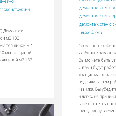
едневно
,
демонтаж стен с 
ллоконструкций
демонтаж стен с к
демонтаж стен с с
Т) Демонтаж
шлакоблока
ой м2 132
 мм толщиной м2
Cлом сантехкабины
 40 мм толщиной
хкабины и законна
толщиной м2 132
Вы можете быть ув
С вами будут работ
тоящие мастера и
под силу нашим ра
казчика. Вы убеди
и легко, не причи
ы не оставят у вас
вашу ванную комна