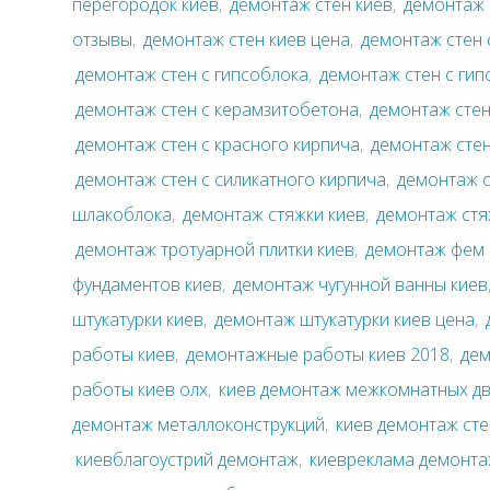
перегородок киев
,
демонтаж стен киев
,
демонтаж 
отзывы
,
демонтаж стен киев цена
,
демонтаж стен 
демонтаж стен с гипсоблока
,
демонтаж стен с гип
демонтаж стен с керамзитобетона
,
демонтаж стен
демонтаж стен с красного кирпича
,
демонтаж стен
демонтаж стен с силикатного кирпича
,
демонтаж с
шлакоблока
,
демонтаж стяжки киев
,
демонтаж стя
демонтаж тротуарной плитки киев
,
демонтаж фем 
фундаментов киев
,
демонтаж чугунной ванны киев
штукатурки киев
,
демонтаж штукатурки киев цена
,
работы киев
,
демонтажные работы киев 2018
,
де
работы киев олх
,
киев демонтаж межкомнатных д
демонтаж металлоконструкций
,
киев демонтаж сте
киевблагоустрий демонтаж
,
киевреклама демонт