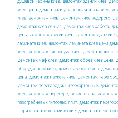
душевой кабины киев
,
демонтаж зданий киев
,
дем
киев цена
,
демонтаж и установка унитаза киев
,
де
киев
,
демонтаж киев
,
демонтаж киев недорого
,
де
демонтаж киев сейчас
,
демонтаж киев работа
,
де
цены
,
демонтаж краски киев
,
демонтаж кухни киев
ламината киев
,
демонтаж ламината киев цена де
киев
,
демонтаж линолеума киев
,
демонтаж линоле
демонтаж маф киев
,
демонтаж обоев киев цена
,
оборудования киев
,
демонтаж окон киев
,
демонта
цена
,
демонтаж паркета киев
,
демонтаж перегоро
демонтаж перегородок Гипсокартонные
,
демонта
киев
,
демонтаж перегородок киев цена
,
демонтаж
пазогребневых гипсовых плит
,
демонтаж перегор
Поризованные керамические
,
демонтаж перегоро