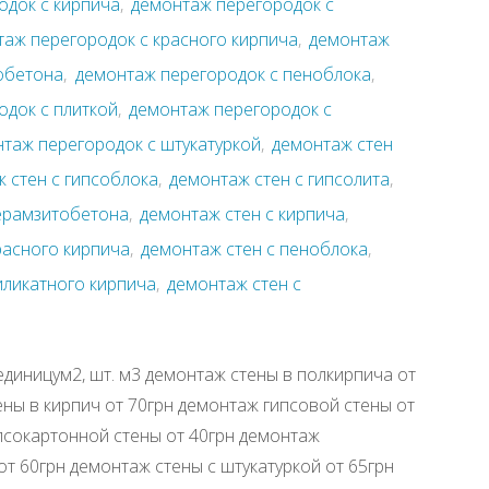
одок с кирпича
,
демонтаж перегородок с
аж перегородок с красного кирпича
,
демонтаж
обетона
,
демонтаж перегородок с пеноблока
,
док с плиткой
,
демонтаж перегородок с
таж перегородок с штукатуркой
,
демонтаж стен
 стен с гипсоблока
,
демонтаж стен с гипсолита
,
керамзитобетона
,
демонтаж стен с кирпича
,
расного кирпича
,
демонтаж стен с пеноблока
,
иликатного кирпича
,
демонтаж стен с
единицум2, шт. м3 демонтаж стены в полкирпича от
ены в кирпич от 70грн демонтаж гипсовой стены от
псокартонной стены от 40грн демонтаж
от 60грн демонтаж стены с штукатуркой от 65грн