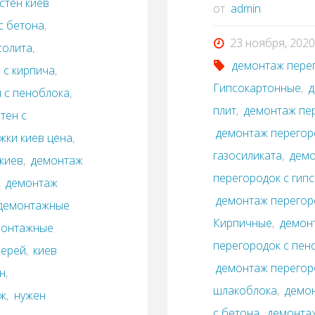
стен киев
от
admin
с бетона
,
23 ноября, 2020
солита
,
демонтаж пере
 с кирпича
,
Гипсокартонные
,
д
 с пеноблока
,
плит
,
демонтаж пе
тен с
демонтаж перегор
жки киев цена
,
газосиликата
,
демо
киев
,
демонтаж
перегородок с гип
,
демонтаж
демонтаж перегор
демонтажные
Кирпичные
,
демонт
монтажные
перегородок с пен
верей
,
киев
демонтаж перегоро
н
,
шлакоблока
,
демон
аж
,
нужен
с бетона
,
демонтаж