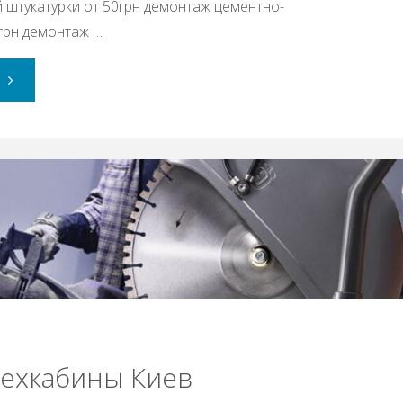
 штукатурки от 50грн демонтаж цементно-
0грн демонтаж …
"Прайс
на
демонтажные
работы
2021
Киев"
техкабины Киев