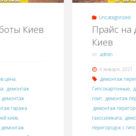
Uncategorized
боты Киев
Прайс на
Киев
от
admin
4 января, 2021
ев цена
,
демонтаж пере
на
,
демонтаж
Гипсокартонные
,
д
,
демонтаж
плит
,
демонтаж пе
нтаж гаража
демонтаж перегор
рей киев
,
газосиликата
,
демо
,
демонтаж
перегородок с гип