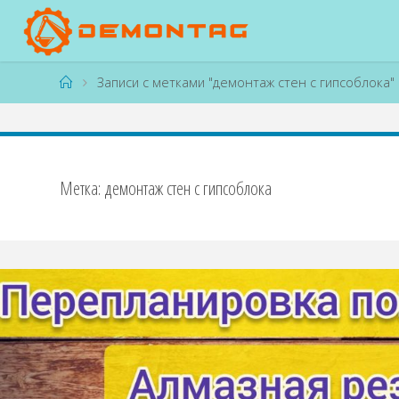
Перейти
к
содержимому
Главная
Записи с метками "демонтаж стен с гипсоблока"
Метка:
демонтаж стен с гипсоблока