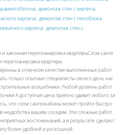
керамзитобетона
,
демонтаж стен с кирпича
,
расного кирпича
,
демонтаж стен с пеноблока
,
иликатного кирпича
,
демонтаж стен с
 и законная перепланировка квартирыCлом санте
я перепланировка квартиры
еренны в отличном качестве выполненных работ.
ать только опытные специалисты своего дела, нас
 строительные волшебники. Любой уровень работ
бочим! А доступная цена приятно удивит любого за
тесь, что слом сантехкабины может пройти быстро
нив неудобства вашим соседям. Эти сложные работ
 неприятных воспоминаний, а в результате сделают
ту более удобной и роскошной.