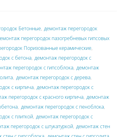
городок Бетонные
,
демонтаж перегородок
емонтаж перегородок пазогребневых гипсовых
регородок Поризованные керамические
,
одок с бетона
,
демонтаж перегородок с
нтаж перегородок с гипсоблока
,
демонтаж
солита
,
демонтаж перегородок с дерева
,
одок с кирпича
,
демонтаж перегородок с
аж перегородок с красного кирпича
,
демонтаж
обетона
,
демонтаж перегородок с пеноблока
,
док с плиткой
,
демонтаж перегородок с
таж перегородок с штукатуркой
,
демонтаж стен
 стен с гипсоблока
,
демонтаж стен с гипсолита
,