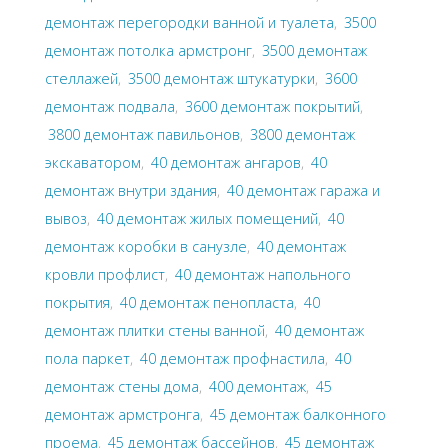
демонтаж перегородки ванной и туалета
,
3500
демонтаж потолка армстронг
,
3500 демонтаж
стеллажей
,
3500 демонтаж штукатурки
,
3600
демонтаж подвала
,
3600 демонтаж покрытий
,
3800 демонтаж павильонов
,
3800 демонтаж
экскаватором
,
40 демонтаж ангаров
,
40
демонтаж внутри здания
,
40 демонтаж гаража и
вывоз
,
40 демонтаж жилых помещений
,
40
демонтаж коробки в санузле
,
40 демонтаж
кровли профлист
,
40 демонтаж напольного
покрытия
,
40 демонтаж пенопласта
,
40
демонтаж плитки стены ванной
,
40 демонтаж
пола паркет
,
40 демонтаж профнастила
,
40
демонтаж стены дома
,
400 демонтаж
,
45
демонтаж армстронга
,
45 демонтаж балконного
проема
,
45 демонтаж бассейнов
,
45 демонтаж