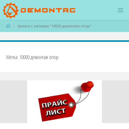
Перейти
к
содержимому
Главная
Записи с метками "10000 демонтаж опор"
Метка:
10000 демонтаж опор