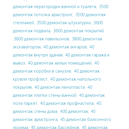
демонтаж перегородки ванной и туалета
,
3500
демонтаж потолка армстронг
,
3500 демонтаж
стеллажей
,
3500 демонтаж штукатурки
,
3600
демонтаж подвала
,
3600 демонтаж покрытий
,
3800 демонтаж павильонов
,
3800 демонтаж
экскаватором
,
40 демонтаж ангаров
,
40
демонтаж внутри здания
,
40 демонтаж гаража и
вывоз
,
40 демонтаж жилых помещений
,
40
демонтаж коробки в санузле
,
40 демонтаж
кровли профлист
,
40 демонтаж напольного
покрытия
,
40 демонтаж пенопласта
,
40
демонтаж плитки стены ванной
,
40 демонтаж
пола паркет
,
40 демонтаж профнастила
,
40
демонтаж стены дома
,
400 демонтаж
,
45
демонтаж армстронга
,
45 демонтаж балконного
проема
,
45 демонтаж бассейнов
,
45 демонтаж