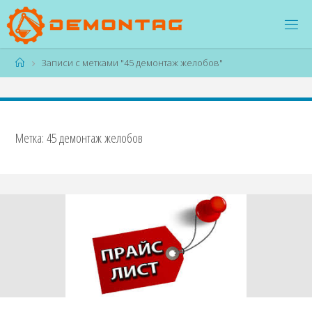
Перейти
к
содержимому
Главная
Записи с метками "45 демонтаж желобов"
Метка:
45 демонтаж желобов