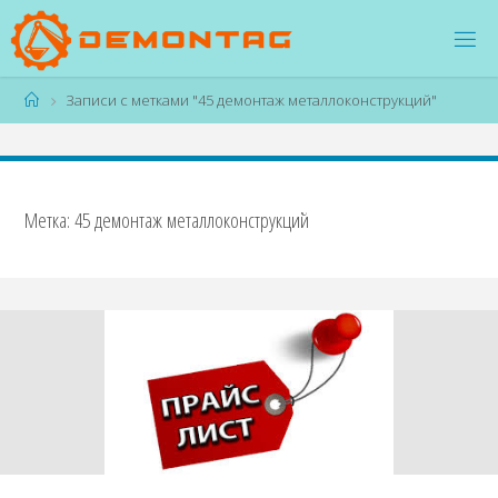
Перейти
к
содержимому
Главная
Записи с метками "45 демонтаж металлоконструкций"
Метка:
45 демонтаж металлоконструкций