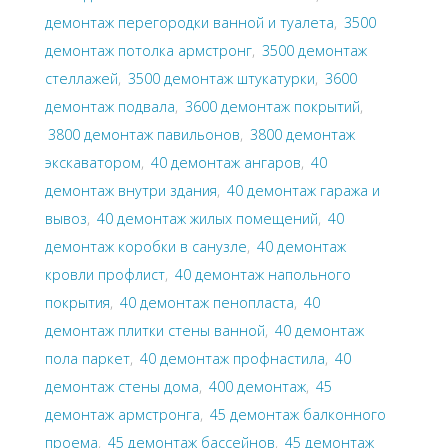
демонтаж перегородки ванной и туалета
,
3500
демонтаж потолка армстронг
,
3500 демонтаж
стеллажей
,
3500 демонтаж штукатурки
,
3600
демонтаж подвала
,
3600 демонтаж покрытий
,
3800 демонтаж павильонов
,
3800 демонтаж
экскаватором
,
40 демонтаж ангаров
,
40
демонтаж внутри здания
,
40 демонтаж гаража и
вывоз
,
40 демонтаж жилых помещений
,
40
демонтаж коробки в санузле
,
40 демонтаж
кровли профлист
,
40 демонтаж напольного
покрытия
,
40 демонтаж пенопласта
,
40
демонтаж плитки стены ванной
,
40 демонтаж
пола паркет
,
40 демонтаж профнастила
,
40
демонтаж стены дома
,
400 демонтаж
,
45
демонтаж армстронга
,
45 демонтаж балконного
проема
,
45 демонтаж бассейнов
,
45 демонтаж