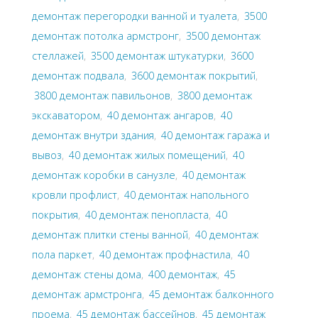
демонтаж перегородки ванной и туалета
,
3500
демонтаж потолка армстронг
,
3500 демонтаж
стеллажей
,
3500 демонтаж штукатурки
,
3600
демонтаж подвала
,
3600 демонтаж покрытий
,
3800 демонтаж павильонов
,
3800 демонтаж
экскаватором
,
40 демонтаж ангаров
,
40
демонтаж внутри здания
,
40 демонтаж гаража и
вывоз
,
40 демонтаж жилых помещений
,
40
демонтаж коробки в санузле
,
40 демонтаж
кровли профлист
,
40 демонтаж напольного
покрытия
,
40 демонтаж пенопласта
,
40
демонтаж плитки стены ванной
,
40 демонтаж
пола паркет
,
40 демонтаж профнастила
,
40
демонтаж стены дома
,
400 демонтаж
,
45
демонтаж армстронга
,
45 демонтаж балконного
проема
,
45 демонтаж бассейнов
,
45 демонтаж