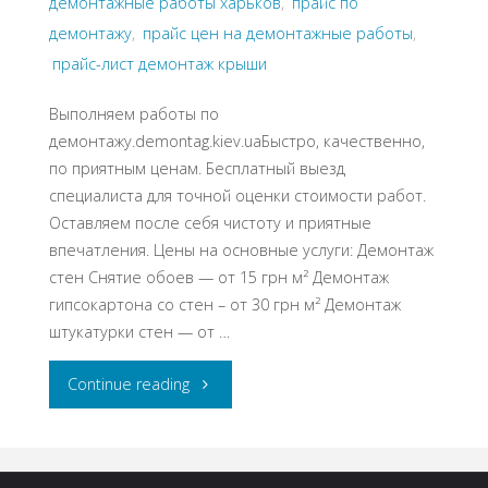
демонтажные работы харьков
,
прайс по
демонтажу
,
прайс цен на демонтажные работы
,
прайс-лист демонтаж крыши
Выполняем работы по
демонтажу.demontag.kiev.uaБыстро, качественно,
по приятным ценам. Бесплатный выезд
специалиста для точной оценки стоимости работ.
Оставляем после себя чистоту и приятные
впечатления. Цены на основные услуги: Демонтаж
стен Снятие обоев — от 15 грн м² Демонтаж
гипсокартона со стен – от 30 грн м² Демонтаж
штукатурки стен — от …
"Прайс
Continue reading
на
демонтаж