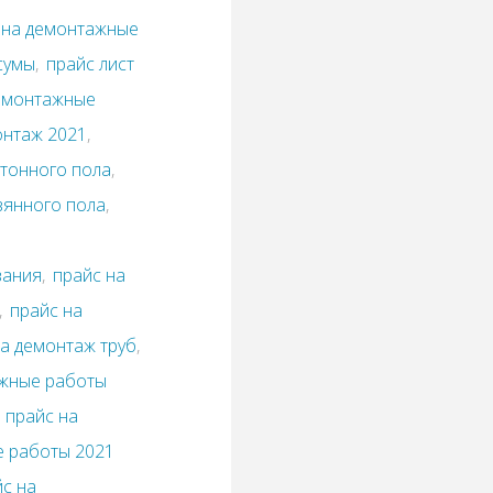
т на демонтажные
сумы
,
прайс лист
демонтажные
онтаж 2021
,
етонного пола
,
вянного пола
,
вания
,
прайс на
,
прайс на
на демонтаж труб
,
ажные работы
,
прайс на
е работы 2021
йс на