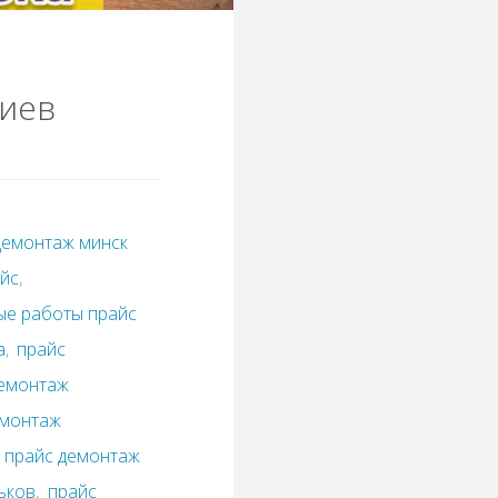
Киев
демонтаж минск
айс
,
ые работы прайс
а
,
прайс
демонтаж
емонтаж
,
прайс демонтаж
ьков
,
прайс