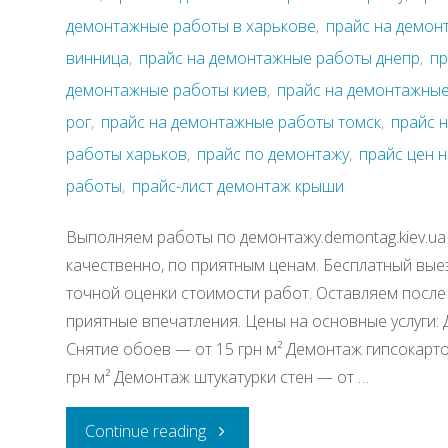
демонтажные работы в харькове
,
прайс на демон
винница
,
прайс на демонтажные работы днепр
,
пр
демонтажные работы киев
,
прайс на демонтажные
рог
,
прайс на демонтажные работы томск
,
прайс 
работы харьков
,
прайс по демонтажу
,
прайс цен 
работы
,
прайс-лист демонтаж крыши
Выполняем работы по демонтажу.demontag.kiev.ua
качественно, по приятным ценам. Бесплатный вые
точной оценки стоимости работ. Оставляем после 
приятные впечатления. Цены на основные услуги:
Снятие обоев — от 15 грн м² Демонтаж гипсокартон
грн м² Демонтаж штукатурки стен — от …
"Прайс
Continue reading