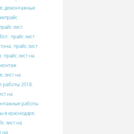
йс демонтажные
ажпрайс
прайс лист
абот
,
прайс лист
етона
,
прайс лист
и
,
прайс лист на
емонтаж
с лист на
е работы 2018
,
ист на
монтажные работы
ы в краснодаре
,
йс лист на
т на