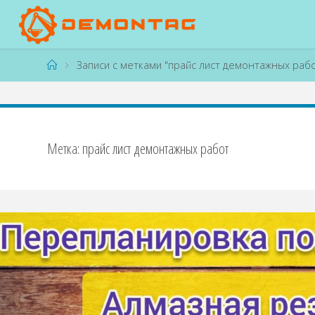
Перейти
к
содержимому
Главная
Записи с метками "прайс лист демонтажных рабо
Метка:
прайс лист демонтажных работ