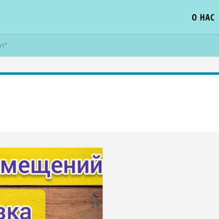
О НАС
т"