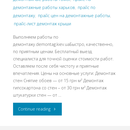
демонтажные работы харьков
,
прайс по
демонтажу
,
прайс цен на демонтажные работы
,
прайс-лист демонтаж крыши
Выполняем работы по
демонтажу.demontag.kiev.uaБыстро, качественно,
по приятным ценам. Бесплатный выезд
специалиста для точной оценки стоимости работ.
Оставляем после себя чистоту и приятные
впечатления. Цены на основные услуги: Демонтаж
стен Снятие обоев — от 15 грн м² Демонтаж
гипсокартона со стен – от 30 грн м² Демонтаж
штукатурки стен — от …
"Прайс
Continue reading
на