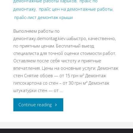
демонтажные работы харьков
,
прайс по
демонтажу
,
прайс цен на демонтажные работы
,
прайс-лист демонтаж крыши
Выполняем работы по
демонтажу.demontag.kiev.uaБыстро, качественно,
по приятным ценам. Бесплатный выезд
специалиста для точной оценки стоимости работ.
Оставляем после себя чистоту и приятные
впечатления. Цены на основные услуги: Демонтаж
стен Снятие обоев — от 15 грн м² Демонтаж
гипсокартона со стен – от 30 грн м² Демонтаж
штукатурки стен — от …
"Прайс
Continue reading
на
демонтаж