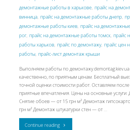
демонтажные работы в харькове
,
прайс на демон
винница
,
прайс на демонтажные работы днепр
,
пр
демонтажные работы киев
,
прайс на демонтажные
рог
,
прайс на демонтажные работы томск
,
прайс 
работы харьков
,
прайс по демонтажу
,
прайс цен 
работы
,
прайс-лист демонтаж крыши
Выполняем работы по демонтажу.demontag.kiev.ua
качественно, по приятным ценам. Бесплатный вые
точной оценки стоимости работ. Оставляем после 
приятные впечатления. Цены на основные услуги:
Снятие обоев — от 15 грн м² Демонтаж гипсокартон
грн м² Демонтаж штукатурки стен — от …
"Прайс
Continue reading