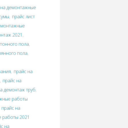
т на демонтажные
сумы
,
прайс лист
демонтажные
онтаж 2021
,
етонного пола
,
вянного пола
,
вания
,
прайс на
,
прайс на
на демонтаж труб
,
ажные работы
,
прайс на
е работы 2021
йс на