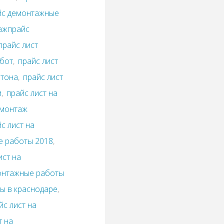
йс демонтажные
ажпрайс
прайс лист
абот
,
прайс лист
етона
,
прайс лист
и
,
прайс лист на
емонтаж
с лист на
е работы 2018
,
ист на
монтажные работы
ы в краснодаре
,
йс лист на
т на