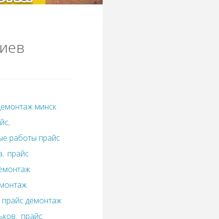
Киев
демонтаж минск
айс
,
ые работы прайс
а
,
прайс
демонтаж
емонтаж
,
прайс демонтаж
ьков
,
прайс